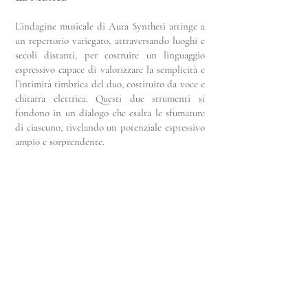
L’indagine musicale di Aura Synthesi attinge a
un repertorio variegato, attraversando luoghi e
secoli distanti, per costruire un linguaggio
espressivo capace di valorizzare la semplicità e
l’intimità timbrica del duo, costituito da voce e
chitarra elettrica. Questi due strumenti si
fondono in un dialogo che esalta le sfumature
di ciascuno, rivelando un potenziale espressivo
ampio e sorprendente.
Il repertorio spazia dalle composizioni originali
alle tradizioni musicali dell’Italia meridionale,
includendo arrangiamenti di celebri
compositori come Antonio Vivaldi e Frederic
Mompou, fino ad arrivare a cantautori
contemporanei come Luigi Tenco e Fabrizio
De Andrè. Il tutto si fonde con le creazioni
originali dei membri del progetto, offrendo un
viaggio musicale che risuona con profondità e
autenticità.