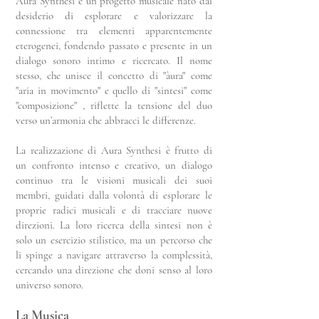
Aura Synthesi è un progetto musicale nato dal
desiderio di esplorare e valorizzare la
connessione tra elementi apparentemente
eterogenei, fondendo passato e presente in un
dialogo sonoro intimo e ricercato. Il nome
stesso, che unisce il concetto di "àura" come
"aria in movimento" e quello di "sintesi" come
"composizione" , riflette la tensione del duo
verso un’armonia che abbracci le differenze.
La realizzazione di Aura Synthesi è frutto di
un confronto intenso e creativo, un dialogo
continuo tra le visioni musicali dei suoi
membri, guidati dalla volontà di esplorare le
proprie radici musicali e di tracciare nuove
direzioni. La loro ricerca della sintesi non è
solo un esercizio stilistico, ma un percorso che
li spinge a navigare attraverso la complessità,
cercando una direzione che doni senso al loro
universo sonoro.
La Musica